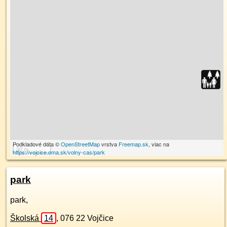
Podkladové dáta ©
OpenStreetMap
vrstva
Freemap.sk
, viac na
30 m
https://vojcice.oma.sk/volny-cas/park
park
park,
Školská
14
,
076 22
Vojčice