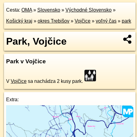
Cesta:
OMA
»
Slovensko
»
Východné Slovensko
»
Košický kraj
»
okres Trebišov
»
Vojčice
»
voľný čas
»
park
Park, Vojčice
Park v Vojčice
V
Vojčice
sa nachádza 2 kusy park.
Extra: