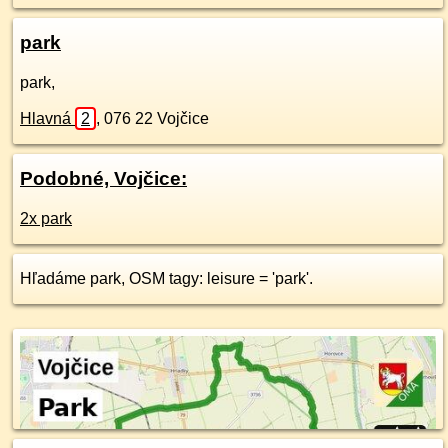
park
park,
Hlavná
2
,
076 22
Vojčice
Podobné, Vojčice:
2x park
Hľadáme park, OSM tagy: leisure = 'park'.