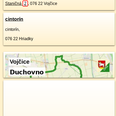
Staničná
2
,
076 22
Vojčice
cintorín
cintorín,
076 22
Hriadky