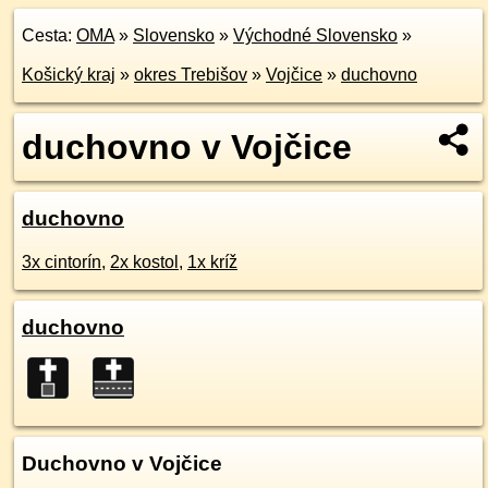
Cesta:
OMA
»
Slovensko
»
Východné Slovensko
»
Košický kraj
»
okres Trebišov
»
Vojčice
»
duchovno
duchovno v Vojčice
duchovno
3x cintorín
,
2x kostol
,
1x kríž
duchovno
Duchovno v Vojčice