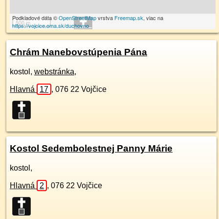
Podkladové dáta ©
OpenStreetMap
vrstva
Freemap.sk
, viac na
500 m
https://vojcice.oma.sk/duchovno
Chrám Nanebovstúpenia Pána
kostol,
webstránka
,
Hlavná
17
,
076 22
Vojčice
Kostol Sedembolestnej Panny Márie
kostol,
Hlavná
2
,
076 22
Vojčice