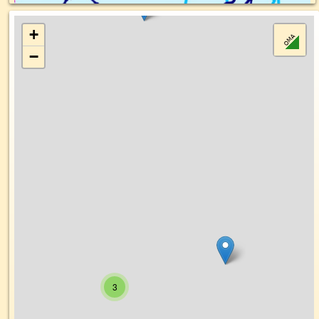
+
−
3